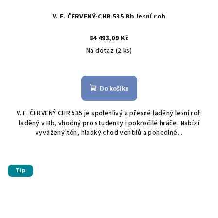
V. F. ČERVENÝ-CHR 535 Bb lesní roh
84 493,09 Kč
Na dotaz
(2 ks)
Do košíku
V. F. ČERVENÝ CHR 535 je spolehlivý a přesně laděný lesní roh
laděný v Bb, vhodný pro studenty i pokročilé hráče. Nabízí
vyvážený tón, hladký chod ventilů a pohodlné...
Tip