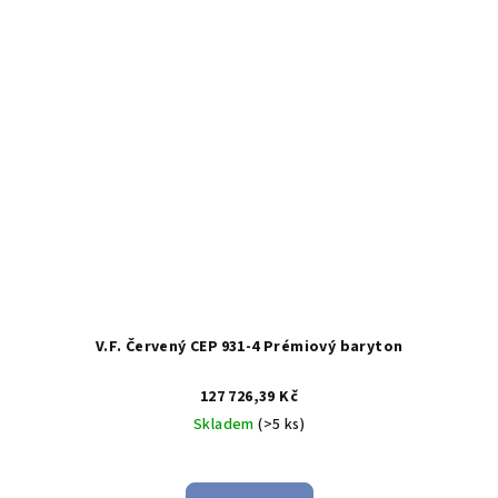
V.F. Červený CEP 931‑4 Prémiový baryton
127 726,39 Kč
Skladem
(>5 ks)