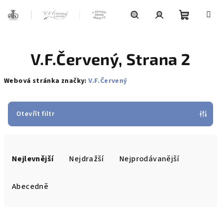
Přejít
na
obsah
Nákupní
Hledat
Přihlášení
V.F.Červený
, Strana 2
košík
Webová stránka značky:
V.F.Červený
Otevřít filtr
Ř
a
Nejlevnější
Nejdražší
Nejprodávanější
z
e
Abecedně
n
í