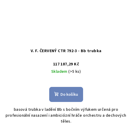
V. F. ČERVENÝ CTR 792-3 - Bb trubka
117 187,29 Kč
Skladem
(>5 ks)
Do košíku
basová trubka v ladění Bb s bočním výfukem určená pro
profesionální nasazení i ambiciózní hráče orchestru a dechových
těles.