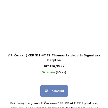
V.F. Červený CEP 531-4T TZ Thomas Zsivkovits Signature
baryton
107 156,39 Kč
Skladem
(>5 ks)
Průměrné
hodnocení
produktu
Do košíku
je
3,1
Prémiový baryton V.F. Červený CEP 531-4 T TZ Signature,
z