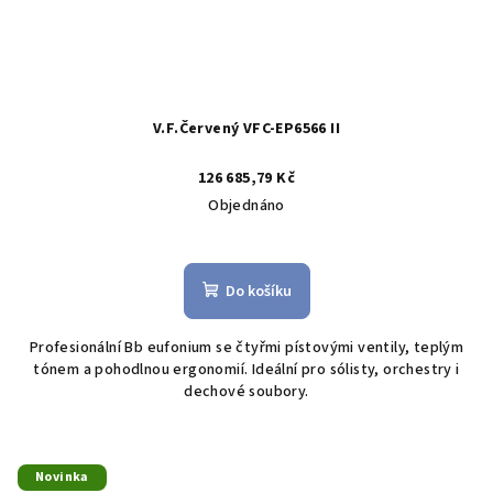
V.F.Červený VFC-EP6566 II
126 685,79 Kč
Objednáno
Do košíku
Profesionální Bb eufonium se čtyřmi pístovými ventily, teplým
tónem a pohodlnou ergonomií. Ideální pro sólisty, orchestry i
dechové soubory.
Novinka