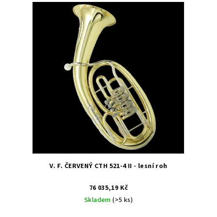
V
p
ý
r
p
o
i
d
s
u
p
k
r
t
o
ů
d
u
k
t
ů
V. F. ČERVENÝ CTH 521-4 II - lesní roh
76 035,19 Kč
Skladem
(>5 ks)