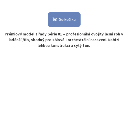
Průměrné
hodnocení
produktu
Do košíku
je
5,0
Prémiový model z řady Série 81 – profesionální dvojitý lesní roh v
z
ladění F/Bb, vhodný pro sólové i orchestrální nasazení. Nabízí
5
lehkou konstrukci a sytý tón.
hvězdiček.