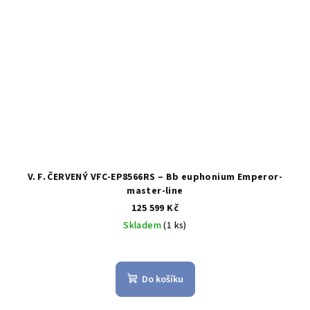
V. F. ČERVENÝ VFC‑EP8566RS – Bb euphonium Emperor-
master-line
125 599 Kč
Skladem
(1 ks)
Průměrné
hodnocení
produktu
Do košíku
je
5,0