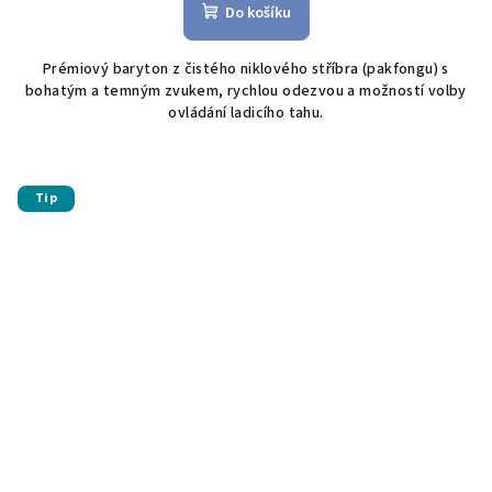
Do košíku
Prémiový baryton z čistého niklového stříbra (pakfongu) s
bohatým a temným zvukem, rychlou odezvou a možností volby
ovládání ladicího tahu.
Tip