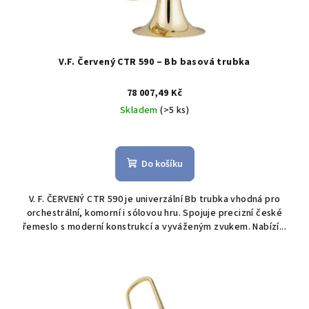
V.F. Červený CTR 590 – Bb basová trubka
78 007,49 Kč
Skladem
(>5 ks)
Do košíku
V. F. ČERVENÝ CTR 590 je univerzální Bb trubka vhodná pro
orchestrální, komorní i sólovou hru. Spojuje precizní české
řemeslo s moderní konstrukcí a vyváženým zvukem. Nabízí...