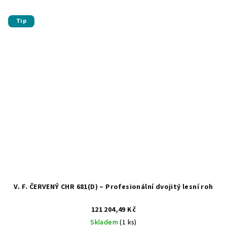
Tip
V. F. ČERVENÝ CHR 681(D) – Profesionální dvojitý lesní roh
121 204,49 Kč
Skladem
(1 ks)