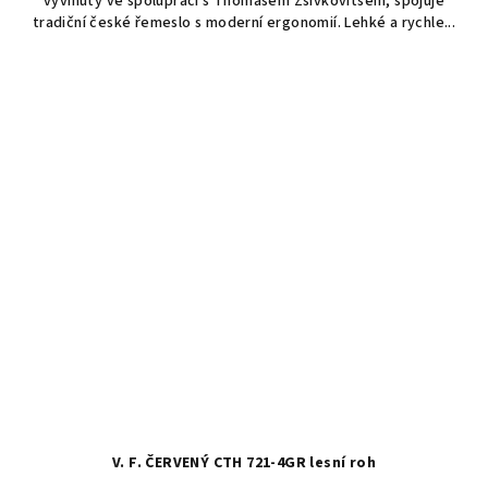
vyvinutý ve spolupráci s Thomasem Zsivkovitsem, spojuje
5
tradiční české řemeslo s moderní ergonomií. Lehké a rychle...
hvězdiček.
V. F. ČERVENÝ CTH 721-4GR lesní roh