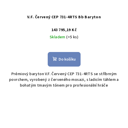
V.F. Červený CEP 731-4RTS Bb Baryton
143 795,19 Kč
Skladem
(>5 ks)
Do košíku
Prémiový baryton V.F. Červený CEP 731-4RTS se stříbrným
povrchem, vyrobený z červeného mosazi, s ladicím táhlem a
bohatým tmavým tónem pro profesionální hráče