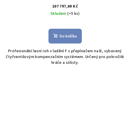
107 797,69 Kč
Skladem
(>5 ks)
Do košíku
Profesionální lesní roh v ladění F s přepínačem na B, vybavený
čtyřventilovým kompenzačním systémem. Určený pro pokročilé
hráče a sólisty.