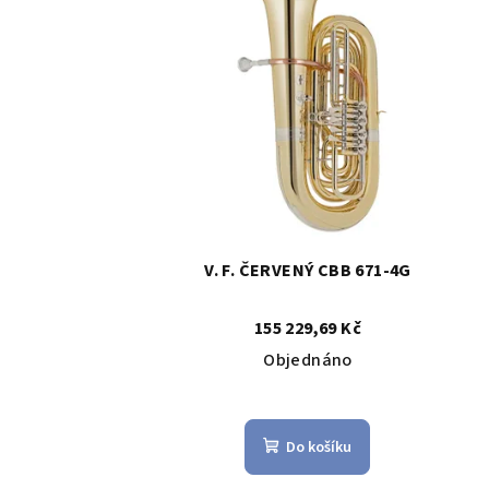
p
r
i
o
s
d
p
u
r
k
o
t
V. F. ČERVENÝ CBB 671-4G
d
ů
u
155 229,69 Kč
k
Objednáno
t
ů
Do košíku