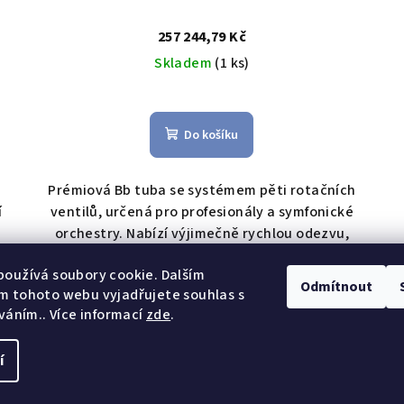
257 244,79 Kč
Skladem
(1 ks)
Průměrné
hodnocení
Do košíku
produktu
je
4,6
Prémiová Bb tuba se systémem pěti rotačních
z
í
ventilů, určená pro profesionály a symfonické
5
orchestry. Nabízí výjimečně rychlou odezvu,
hvězdiček.
bohatý a precizní tón a kompaktní design.
oužívá soubory cookie. Dalším
Odmítnout
m tohoto webu vyjadřujete souhlas s
íváním.. Více informací
zde
.
11
položek celkem
O
v
í
Copyright 2026
Am
l