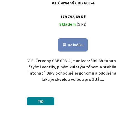
V.F.Červený CBB 603-4
179 792,69 Kč
Skladem
(5 ks)
Do košíku
V. F. Červený CBB 603-4 je univerzální Bb tuba 
čtyřmi ventily, plným kulatým tónem a stabiln
intonací. Díky pohodlné ergonomii a odolném
laku je skvělou volbou pro ZUŠ,...
Tip