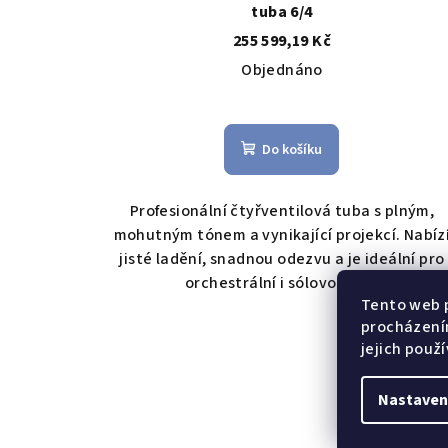
tuba 6/4
255 599,19 Kč
Objednáno
Průměrné
hodnocení
Do košíku
produktu
je
3,6
Profesionální čtyřventilová tuba s plným,
z
mohutným tónem a vynikající projekcí. Nabíz
5
jisté ladění, snadnou odezvu a je ideální pro
hvězdiček.
orchestrální i sólovou hru.
Tento web p
procházení
jejich použ
Nastaven
Z