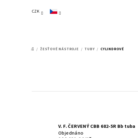
Přejít
na
CZK
obsah
/
ŽESŤOVÉ NÁSTROJE
/
TUBY
/
CYLINDROVÉ
DOMŮ
V. F. ČERVENÝ CBB 682-5R Bb tuba
Objednáno