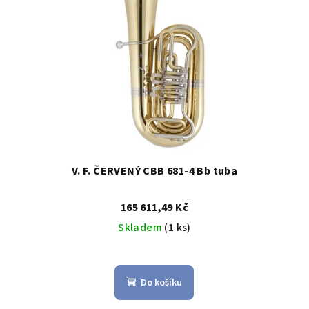
V. F. ČERVENÝ CBB 681-4 Bb tuba
165 611,49 Kč
Skladem
(1 ks)
Do košíku