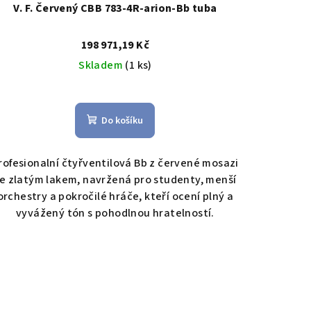
V. F. Červený CBB 783-4R-arion-Bb tuba
198 971,19 Kč
Skladem
(1 ks)
Do košíku
rofesionalní čtyřventilová Bb z červené mosazi
e zlatým lakem, navržená pro studenty, menší
orchestry a pokročilé hráče, kteří ocení plný a
vyvážený tón s pohodlnou hratelností.