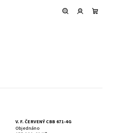
Hledat
Přihlášení
Nákupní
košík
V. F. ČERVENÝ CBB 671-4G
Objednáno