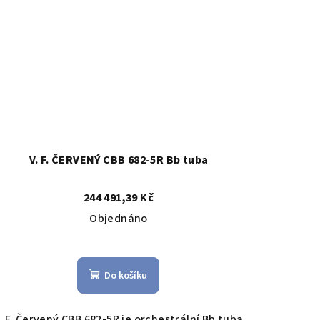
V. F. ČERVENÝ CBB 682-5R Bb tuba
244 491,39 Kč
Objednáno
Do košíku
. F. Červený CBB 682-5R je orchestrální Bb tuba