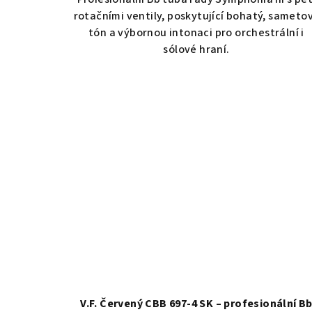
rotačními ventily, poskytující bohatý, sameto
tón a výbornou intonaci pro orchestrální i
sólové hraní.
V.F. Červený CBB 697-4 SK – profesionální B