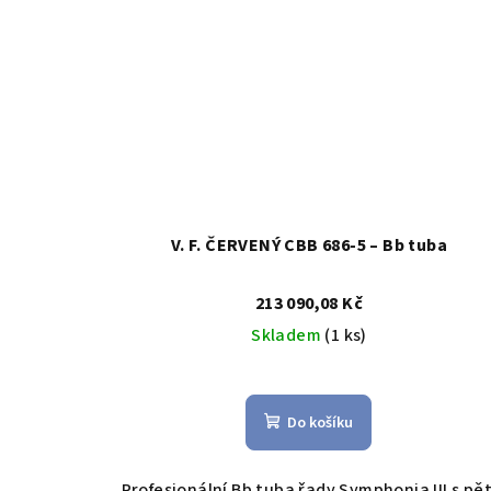
V. F. ČERVENÝ CBB 686-5 – Bb tuba
213 090,08 Kč
Skladem
(1 ks)
Do košíku
Profesionální Bb tuba řady Symphonia III s pět