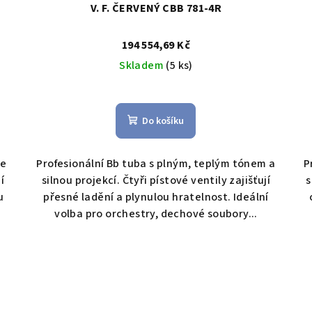
V. F. ČERVENÝ CBB 781-4R
194 554,69 Kč
Skladem
(5 ks)
Do košíku
se
Profesionální Bb tuba s plným, teplým tónem a
P
í
silnou projekcí. Čtyři pístové ventily zajišťují
s
u
přesné ladění a plynulou hratelnost. Ideální
volba pro orchestry, dechové soubory...