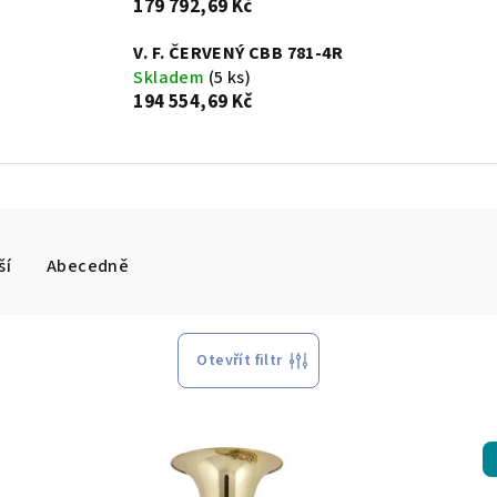
179 792,69 Kč
V. F. ČERVENÝ CBB 781-4R
Skladem
(5 ks)
194 554,69 Kč
ší
Abecedně
Otevřít filtr