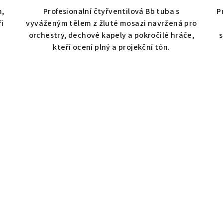
m,
Profesionalní čtyřventilová Bb tuba s
P
i
vyváženým tělem z žluté mosazi navržená pro
orchestry, dechové kapely a pokročilé hráče,
s
kteří ocení plný a projekční tón.