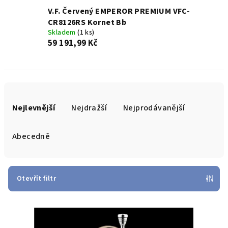
V.F. Červený EMPEROR PREMIUM VFC-
CR8126RS Kornet Bb
Skladem
(1 ks)
59 191,99 Kč
Ř
a
Nejlevnější
Nejdražší
Nejprodávanější
z
e
Abecedně
n
í
p
Otevřít filtr
r
V
o
ý
d