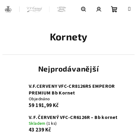
Přejít
na
obsah
Nákupní
Hledat
Přihlášení
Kornety
košík
Nejprodávanější
V.F.CERVENY VFC-CR8126RS EMPEROR
PREMIUM Bb Kornet
Objednáno
59 191,99 Kč
V. F. ČERVENÝ VFC‑CR6126R – Bb kornet
Skladem
(1 ks)
43 239 Kč