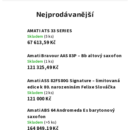
Nejprodávanější
AMATI ATS 33 SERIES
Skladem
(5 ks)
67 613,59 Kč
Amati Bravour AAS 83P – Bb altový saxofon
Skladem
(1 ks)
121 325,49 Kč
Amati ASS 82FS80G Signature – limitovaná
edice k 80. narozeninám Felixe Slováčka
Skladem
(2 ks)
121 000 Kč
Amati ABS 64 Andromeda Es barytonový
saxofon
Skladem
(>5 ks)
164 849,19 Kč