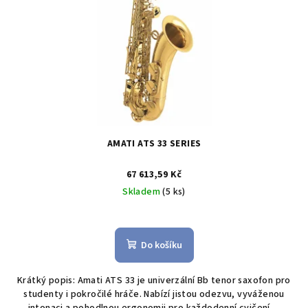
p
ů
r
o
d
u
k
t
ů
AMATI ATS 33 SERIES
67 613,59 Kč
Skladem
(5 ks)
Do košíku
Krátký popis: Amati ATS 33 je univerzální Bb tenor saxofon pro
studenty i pokročilé hráče. Nabízí jistou odezvu, vyváženou
intonaci a pohodlnou ergonomii pro každodenní cvičení,...