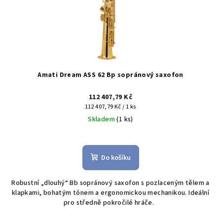
Amati Dream ASS 62 Bp sopránový saxofon
112 407,79 Kč
Měrná
112 407,79 Kč / 1 ks
cena:
Skladem
(1 ks)
Do košíku
Robustní „dlouhý“ Bb sopránový saxofon s pozlaceným tělem a
klapkami, bohatým tónem a ergonomickou mechanikou. Ideální
pro středně pokročilé hráče.