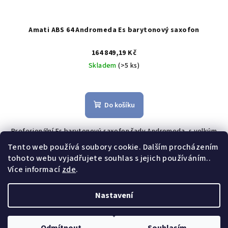
Amati ABS 64 Andromeda Es barytonový saxofon
164 849,19 Kč
Skladem
(>5 ks)
Do košíku
Profesionální Es barytonový saxofon řady Andromeda, s velkým
zvonem a bohatým tónem, ideální pro jazzové, funkové i
Tento web používá soubory cookie. Dalším procházením
orchestrální využití. Výborný poměr ceny a kvality.
tohoto webu vyjadřujete souhlas s jejich používáním..
Více informací
zde
.
7
položek celkem
O
Nastavení
v
Z
l
Copyright 2026
Amati Kraslice
. Všechna práva vyhrazena.