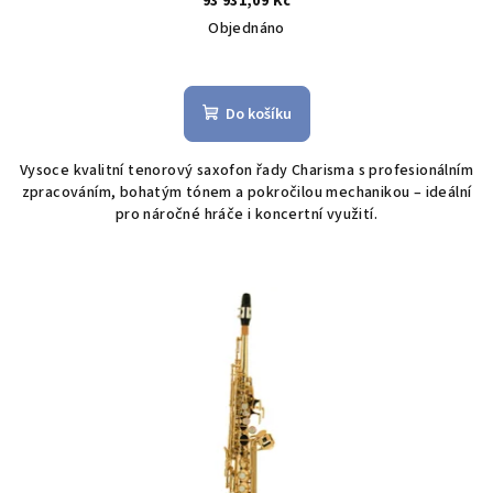
93 931,09 Kč
Objednáno
Průměrné
hodnocení
produktu
Do košíku
je
3,5
Vysoce kvalitní tenorový saxofon řady Charisma s profesionálním
z
zpracováním, bohatým tónem a pokročilou mechanikou – ideální
5
pro náročné hráče i koncertní využití.
hvězdiček.