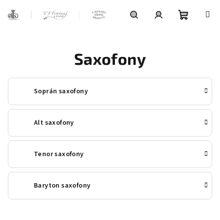
Přejít
na
obsah
Nákupní
Hledat
Přihlášení
Saxofony
košík
Soprán saxofony
Alt saxofony
Tenor saxofony
Baryton saxofony