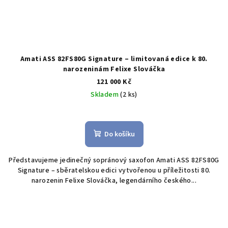
Amati ASS 82FS80G Signature – limitovaná edice k 80.
narozeninám Felixe Slováčka
121 000 Kč
Skladem
(2 ks)
Průměrné
hodnocení
produktu
Do košíku
je
5,0
Představujeme jedinečný sopránový saxofon Amati ASS 82FS80G
z
Signature – sběratelskou edici vytvořenou u příležitosti 80.
5
narozenin Felixe Slováčka, legendárního českého...
hvězdiček.