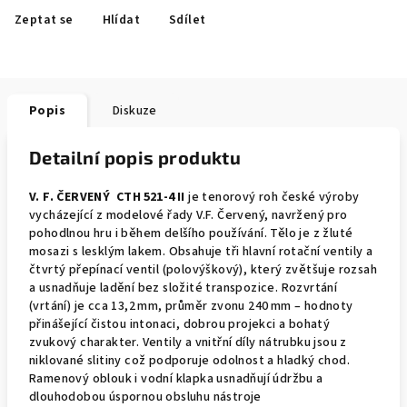
Zeptat se
Hlídat
Sdílet
Popis
Diskuze
Detailní popis produktu
V. F. ČERVENÝ CTH 521‑4 II
je tenorový roh české výroby
vycházející z modelové řady V.F. Červený, navržený pro
pohodlnou hru i během delšího používání. Tělo je z žluté
mosazi s lesklým lakem. Obsahuje tři hlavní rotační ventily a
čtvrtý přepínací ventil (polovýškový), který zvětšuje rozsah
a usnadňuje ladění bez složité transpozice. Rozvrtání
(vrtání) je cca 13,2 mm, průměr zvonu 240 mm – hodnoty
přinášející čistou intonaci, dobrou projekci a bohatý
zvukový charakter. Ventily a vnitřní díly nátrubku jsou z
niklované slitiny což podporuje odolnost a hladký chod.
Ramenový oblouk i vodní klapka usnadňují údržbu a
dlouhodobou úspornou obsluhu nástroje