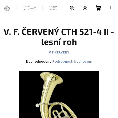
Přejít
na
obsah
Nákupní
Hledat
Přihlášení
V. F. ČERVENÝ CTH 521-4 II -
košík
lesní roh
V.F.ČERVENÝ
Průměrné
Neohodnoceno
Podrobnosti hodnocení
hodnocení
produktu
je
0,0
z
5
hvězdiček.