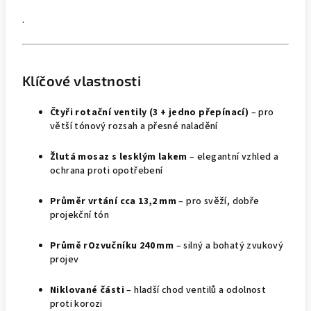
.
Klíčové vlastnosti
Čtyři rotační ventily (3 + jedno přepínací)
– pro
větší tónový rozsah a přesné naladění
Žlutá mosaz s lesklým lakem
– elegantní vzhled a
ochrana proti opotřebení
Průměr vrtání cca 13,2 mm
– pro svěží, dobře
projekční tón
Průmě rOzvučníku 240 mm
– silný a bohatý zvukový
projev
Niklované části
– hladší chod ventilů a odolnost
proti korozi