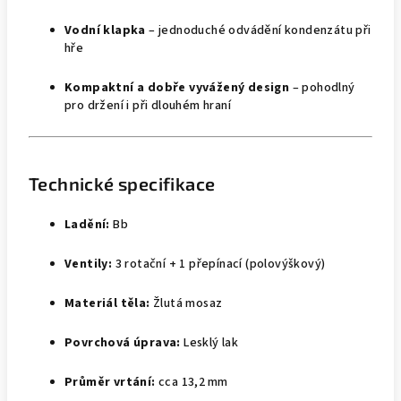
Vodní klapka
– jednoduché odvádění kondenzátu při
hře
Kompaktní a dobře vyvážený design
– pohodlný
pro držení i při dlouhém hraní
Technické specifikace
Ladění:
Bb
Ventily:
3 rotační + 1 přepínací (polovýškový)
Materiál těla:
Žlutá mosaz
Povrchová úprava:
Lesklý lak
Průměr vrtání:
cca 13,2 mm