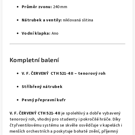
Průměr zvonu:
240 mm
Nátrubek a ventily:
niklovaná slitina
Vodní klapka:
Ano
Kompletní balení
V. F. ČERVENÝ CTH 521‑4 II – tenorový roh
Stříbřený nátrubek
Pevný přepravní kufr
V. F. ČERVENÝ CTH 521‑4 II
je spolehlivý a dobře vybavený
tenorový roh, vhodný pro studenty i pokročilé hráče. Díky
čtyřventilovému systému se skvěle osvědčuje v kapelách i
menších orchestriích a poskytuje bohaté znění, příjemný