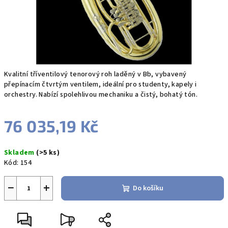
Kvalitní tříventilový tenorový roh laděný v Bb, vybavený
přepínacím čtvrtým ventilem, ideální pro studenty, kapely i
orchestry. Nabízí spolehlivou mechaniku a čistý, bohatý tón.
76 035,19 Kč
Měrná
Skladem
(>5 ks)
cena:
Kód:
154
−
+
Do košíku