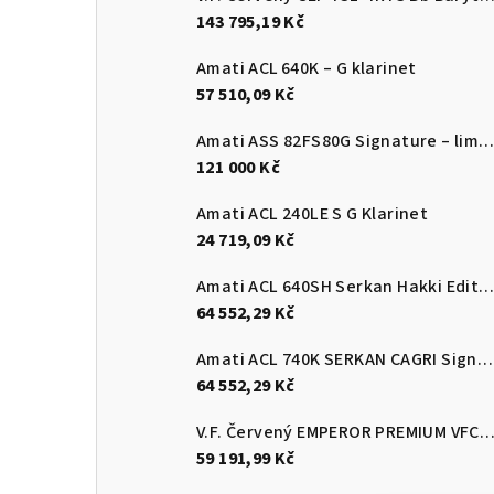
143 795,19 Kč
Amati ACL 640K – G klarinet
57 510,09 Kč
Amati ASS 82FS80G Signature – limitovaná edice k 80. narozeninám Felixe Slováč
121 000 Kč
Amati ACL 240LE S G Klarinet
24 719,09 Kč
Amati ACL 640SH Serkan Hakki Edition G klarine
64 552,29 Kč
Amati ACL 740K SERKAN CAGRI Signature Prémiový G klarinet
64 552,29 Kč
V.F. Červený EMPEROR PREMIUM VFC-CR8126RS Kornet
59 191,99 Kč