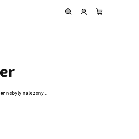
Hledat
Přihlášení
Nákupní
košík
er
er
nebyly nalezeny...