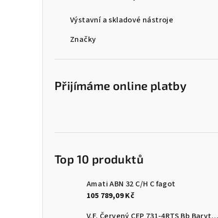
n
Výstavní a skladové nástroje
í
Značky
p
a
Přijímáme online platby
n
e
l
Top 10 produktů
Amati ABN 32 C/H C fagot
105 789,09 Kč
V.F. Červený CEP 731-4RTS Bb Baryt