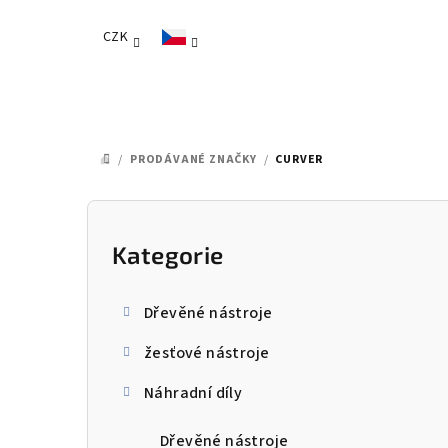
Přejít
na
CZK
obsah
/
PRODÁVANÉ ZNAČKY
/
CURVER
DOMŮ
P
o
Kategorie
Přeskočit
kategorie
s
Dřevěné nástroje
t
žesťové nástroje
r
Náhradní díly
a
n
Dřevěné nástroje