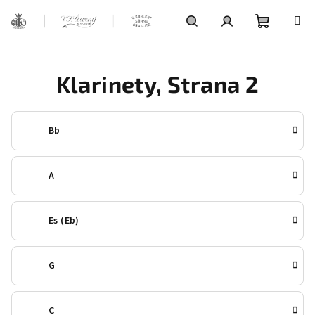
Přejít
na
obsah
Nákupní
Hledat
Přihlášení
Klarinety
, Strana 2
košík
Bb
A
Es (Eb)
G
C