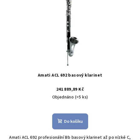
s
t
p
ů
r
o
d
u
k
t
ů
Amati ACL 692 basový klarinet
241 889,89 Kč
Objednáno
(>5 ks)
Do košíku
Amati ACL 692 profesionální Bb basový klarinet až po nízké C,