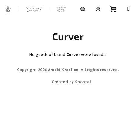
Skip
to
content
Shoppin
Search
Login
Curver
cart
No goods of brand
Curver
were found...
F
Copyright 2026
Amati Kraslice
. All rights reserved.
o
o
Created by Shoptet
t
e
r