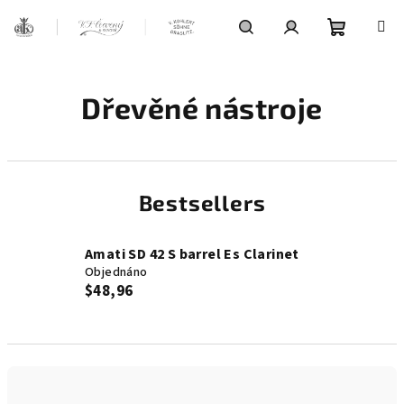
Skip
to
content
Shoppin
Search
Login
Dřevěné nástroje
cart
Bestsellers
Amati SD 42 S barrel Es Clarinet
Objednáno
$48,96
P