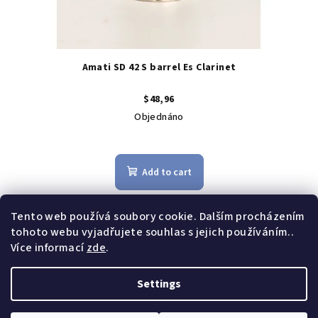
d
u
c
t
Amati SD 42 S barrel Es Clarinet
s
$48,96
Objednáno
Add to cart
Original wooden barrel for Eb clarinet with AMATI engraving and
Tento web používá soubory cookie. Dalším procházením
silver-plated rings.
tohoto webu vyjadřujete souhlas s jejich používáním..
Více informací
zde
.
1
items total
L
Settings
i
F
s
Copyright 2026
Amati Kraslice
. All rights reserved.