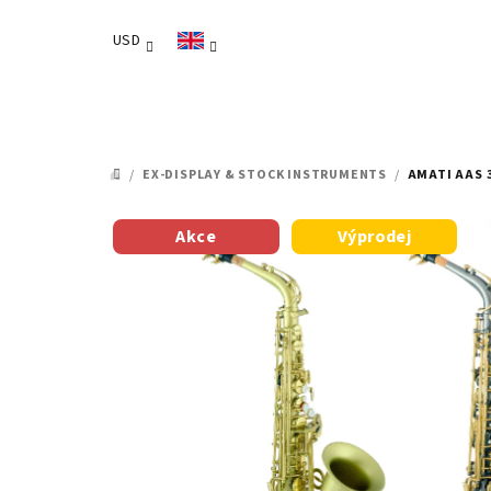
Skip
to
USD
content
/
EX-DISPLAY & STOCK INSTRUMENTS
/
AMATI AAS 
HOME
Akce
Výprodej