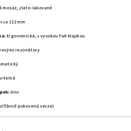
á mosaz, zlato‑lakované
cca 122 mm
ka:
Ergonomická, s vysokou Fa# klapkou
vovými rezonátory
matický
vitelná
apek:
Ano
stříbrně pokovená verze)