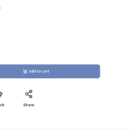
%
Add to cart
ch
Share