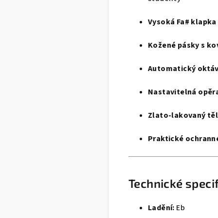
Vysoká Fa# klapka
Kožené pásky s ko
Automatický oktáv
Nastavitelná opěr
Zlato‑lakovaný těl
Praktické ochrann
Technické speci
Ladění:
Eb