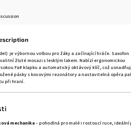
iscussion
escription
del) je výbornou volbou pro žáky a začínající hráče. Saxofon
kvalitní žluté mosazi s lesklým lakem. Nabízí ergonomickou
sokou Fa# klapku a automatický oktávový klíč, což usnadňu
Kožené pásky s kovovými rezonátory a nastavitelná opěra pa
tu při hraní.
ti
ková mechanika
– pohodlná pro malé i rostoucí ruce, ideální