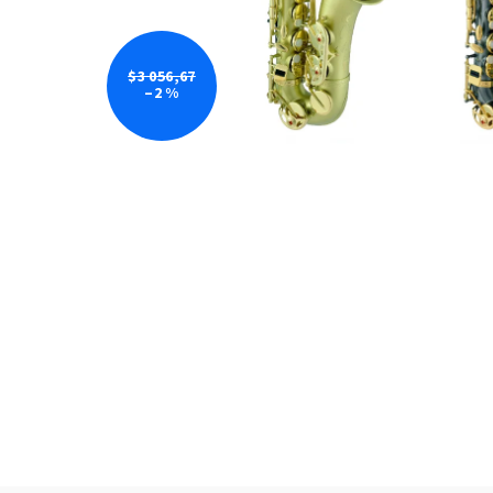
$3 056,67
–2 %