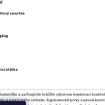
í
altový saxofon
igbag
icí utěrka
tudentům a začínajícím hráčům výbornou kombinaci kvalitn
ky a estetického vzhledu. Ergonomické prvky a pevná kons