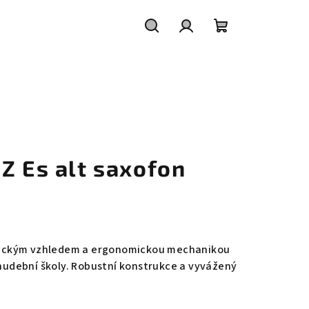
Search
Login
Shopping
cart
Z Es alt saxofon
lasickým vzhledem a ergonomickou mechanikou
 hudební školy. Robustní konstrukce a vyvážený