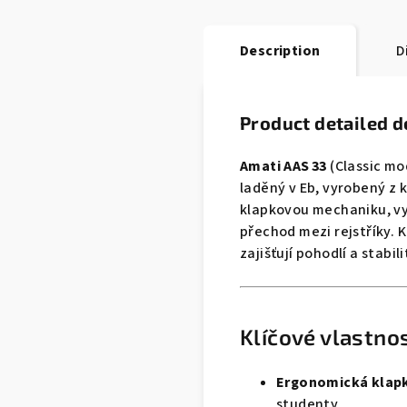
Description
D
Product detailed d
Amati AAS 33
(Classic mo
laděný v Eb, vyrobený z 
klapkovou mechaniku, vy
přechod mezi rejstříky. 
zajišťují pohodlí a stabili
Klíčové vlastnos
Ergonomická klap
studenty