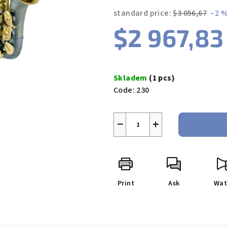
out
of
standard price:
$3 056,67
–2 
5
$2 967,83
stars.
Measure
price:
Skladem
(1 pcs)
Code:
230
−
+
Print
Ask
Wat