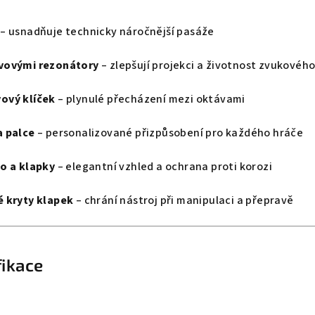
– usnadňuje technicky náročnější pasáže
vovými rezonátory
– zlepšují projekci a životnost zvukového
ový klíček
– plynulé přecházení mezi oktávami
a palce
– personalizované přizpůsobení pro každého hráče
o a klapky
– elegantní vzhled a ochrana proti korozi
é kryty klapek
– chrání nástroj při manipulaci a přepravě
fikace