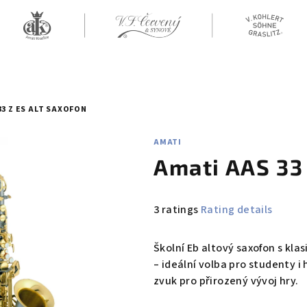
33 Z ES ALT SAXOFON
AMATI
Amati AAS 33 
The
3 ratings
Rating details
average
product
Školní Eb altový saxofon s k
rating
– ideální volba pro studenty i
is
zvuk pro přirozený vývoj hry.
4,7