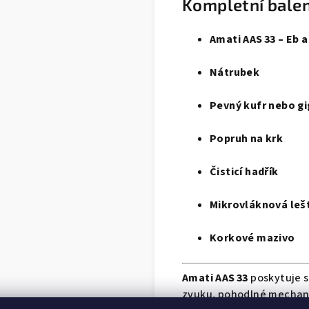
Kompletní balen
Amati AAS 33 – Eb 
Nátrubek
Pevný kufr nebo g
Popruh na krk
Čisticí hadřík
Mikrovláknová lešt
Korkové mazivo
Amati AAS 33
poskytuje s
zvuku, pohodlné mechani