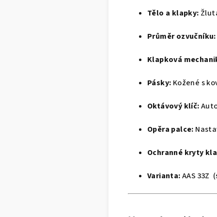
Tělo a klapky:
Žlut
Průměr ozvučníku:
Klapková mechani
Pásky:
Kožené s ko
Oktávový klíč:
Auto
Opěra palce:
Nasta
Ochranné kryty kl
Varianta:
AAS 33Z (