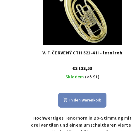
o
e
r
d
t
e
i
r
e
V. F. ČERVENÝ CTH 521-4 II - lesní roh
P
r
r
u
€3 133,53
o
n
Skladem
(>5 St)
d
g
u
In den Warenkorb
k
Hochwertiges Tenorhorn in Bb-Stimmung mi
t
drei Ventilen und einem umschaltbaren viert