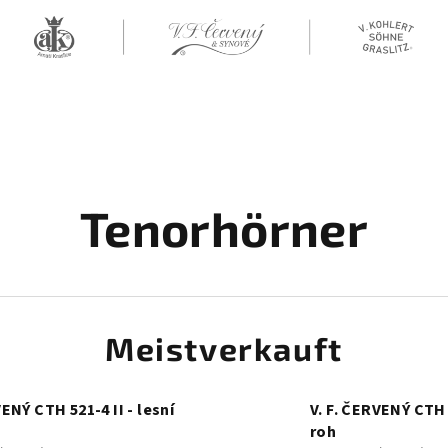
Tenorhörner
Meistverkauft
VENÝ CTH 521-4 II - lesní
V. F. ČERVENÝ CTH
roh