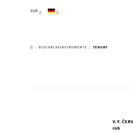
Zum
Inhalt
EUR
springen
/
BLECHBLASINSTRUMENTE
/
TENORY
STARTSEITE
V. F. ČER
roh