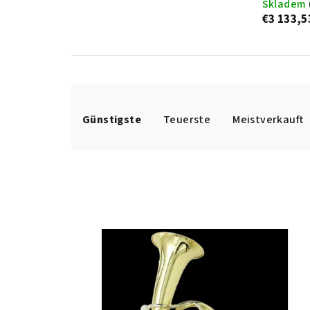
Skladem
€3 133,5
P
Günstigste
Teuerste
Meistverkauft
r
o
d
u
L
k
i
t
s
s
t