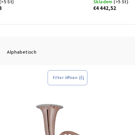
(>5 St)
Skladem
(>5 St)
3
€4 442,52
Alphabetisch
Filter öffnen