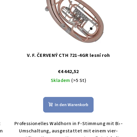
V. F. ČERVENÝ CTH 721-4GR lesní roh
€4 442,52
Skladem
(>5 St)
In den Warenkorb
t
Professionelles Waldhorn in F-Stimmung mit B♭-
en
Umschaltung, ausgestattet mit einem vier­