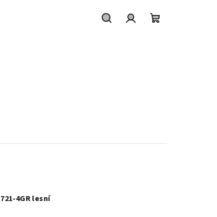
Suchen
Login
Warenkorb
 721-4GR lesní