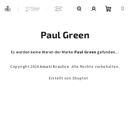
Zum
Inhalt
springen
Warenko
Suchen
Login
Paul Green
Es wurden keine Waren der Marke
Paul Green
gefunden....
F
Copyright 2026
Amati Kraslice
. Alle Rechte vorbehalten.
u
ß
Erstellt von Shoptet
z
e
i
l
e