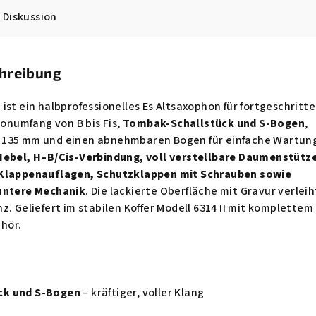
Diskussion
chreibung
ist ein halbprofessionelles Es Altsaxophon für fortgeschritt
Tonumfang von B bis Fis,
Tombak-Schallstück und S-Bogen
,
 135 mm und einen abnehmbaren Bogen für einfache Wartun
Hebel, H–B/Cis-Verbindung, voll verstellbare Daumenstütz
-Klappenauflagen, Schutzklappen mit Schrauben sowie
 untere Mechanik
. Die lackierte Oberfläche mit Gravur verleih
z. Geliefert im stabilen Koffer Modell 6314 II mit komplettem
hör.
ck und S-Bogen
– kräftiger, voller Klang