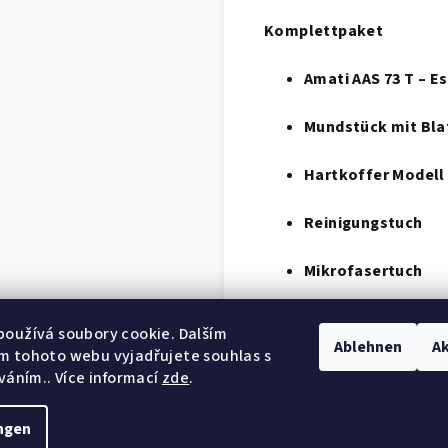
Komplettpaket
Amati AAS 73 T – 
Mundstück mit Bla
Hartkoffer Modell 
Reinigungstuch
Mikrofasertuch
Korkfett
oužívá soubory cookie. Dalším
Ablehnen
Ak
m tohoto webu vyjadřujete souhlas s
íváním.. Více informací
zde
.
ngen