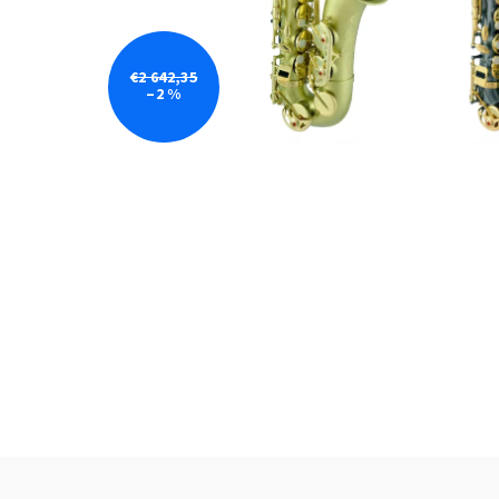
€2 642,35
–2 %