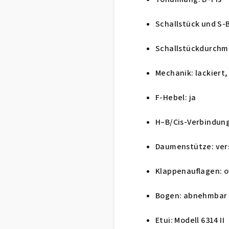
Schallstück und S
Schallstückdurchm
Mechanik: lackiert,
F-Hebel: ja
H–B/Cis-Verbindung
Daumenstütze: vers
Klappenauflagen: o
Bogen: abnehmbar
Etui: Modell 6314 II