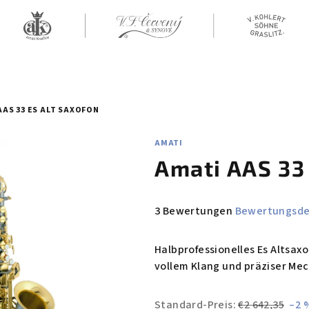
AAS 33 ES ALT SAXOFON
AMATI
Amati AAS 33 
Die
3 Bewertungen
Bewertungsde
durchschnittliche
Produktbewertung
Halbprofessionelles Es Altsa
ist
vollem Klang und präziser Mec
4,7
von
Standard-Preis:
€2 642,35
–2 