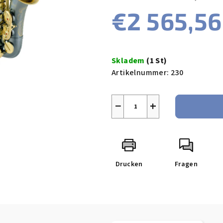
5
€2 565,56
Sternen.
Verkaufspreis:
Skladem
(1 St)
Artikelnummer:
230
−
+
Drucken
Fragen