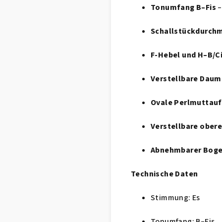
Tonumfang B–Fis
–
Schallstückdurch
F-Hebel und H–B/C
Verstellbare Daum
Ovale Perlmuttau
Verstellbare ober
Abnehmbarer Bog
Technische Daten
Stimmung: Es
Tonumfang: B–Fis